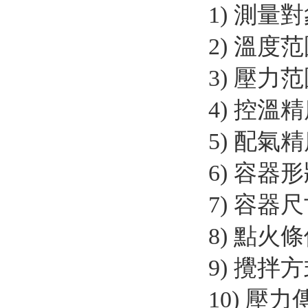
1)
測量對
2)
溫度范
3)
壓力范
4)
控溫精
5)
配氣精度
6)
容器形
7)
容器尺寸
8)
點火條件
9)
攪拌方
10)
壓力傳