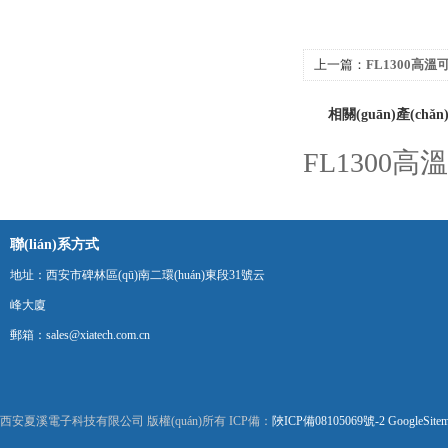
上一篇：
FL1300高
相關(guān)產(chǎn
FL1300
聯(lián)系方式
地址：西安市碑林區(qū)南二環(huán)東段31號云
峰大廈
郵箱：sales@xiatech.com.cn
西安夏溪電子科技有限公司 版權(quán)所有 ICP備：
陜ICP備08105069號-2
GoogleSite