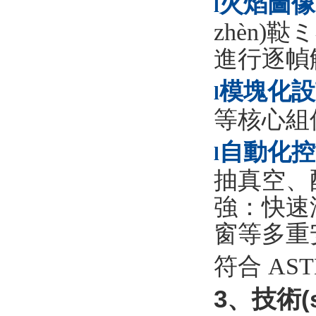
火焰圖像
l
zhèn)
進行逐幀
模塊化設
l
等核心組
自動化控
l
抽真空、
強：快速
窗等多重
符合
AST
3、技術(s